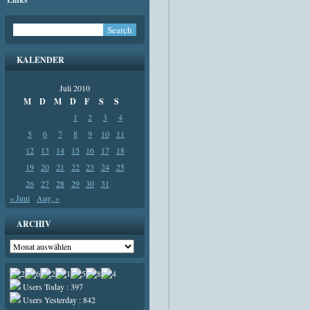
KALENDER
Juli 2010
M
D
M
D
F
S
S
1
2
3
4
5
6
7
8
9
10
11
12
13
14
15
16
17
18
19
20
21
22
23
24
25
26
27
28
29
30
31
« Juni
Aug. »
ARCHIV
Archiv
Users Today : 397
Users Yesterday : 842