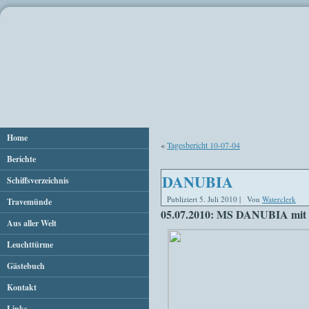
Home
«
Tagesbericht 10-07-04
Berichte
DANUBIA
Schiffsverzeichnis
Publiziert
5. Juli 2010
|
Von
Waterclerk
Travemünde
05.07.2010: MS DANUBIA mit 
Aus aller Welt
Leuchttürme
Gästebuch
Kontakt
Links