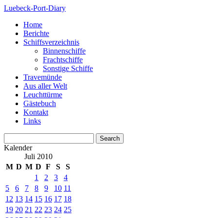
Luebeck-Port-Diary
Home
Berichte
Schiffsverzeichnis
Binnenschiffe
Frachtschiffe
Sonstige Schiffe
Travemünde
Aus aller Welt
Leuchttürme
Gästebuch
Kontakt
Links
Kalender
Juli 2010
M
D
M
D
F
S
S
1
2
3
4
5
6
7
8
9
10
11
12
13
14
15
16
17
18
19
20
21
22
23
24
25