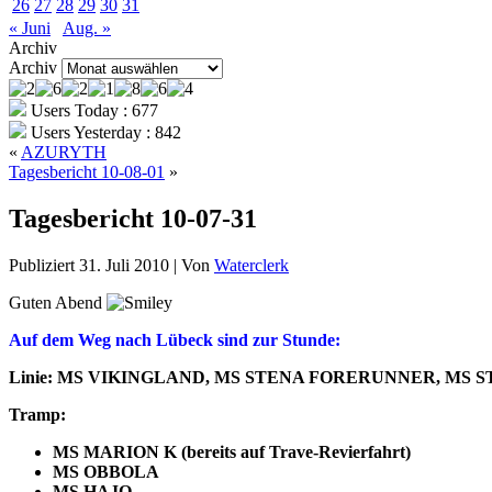
26
27
28
29
30
31
« Juni
Aug. »
Archiv
Archiv
Users Today : 677
Users Yesterday : 842
«
AZURYTH
Tagesbericht 10-08-01
»
Tagesbericht 10-07-31
Publiziert
31. Juli 2010
|
Von
Waterclerk
Guten Abend
Auf dem Weg nach Lübeck sind zur Stunde:
Linie: MS VIKINGLAND, MS STENA FORERUNNER, MS
Tramp:
MS MARION K (bereits auf Trave-Revierfahrt)
MS OBBOLA
MS HAJO