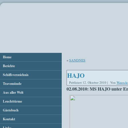
Home
«
SANDNES
Berichte
HAJO
Schiffsverzeichnis
Publiziert
12. Oktober 2010
|
Von
Watercle
Travemünde
02.08.2010: MS HAJO unter En
Aus aller Welt
Leuchttürme
Gästebuch
Kontakt
Links