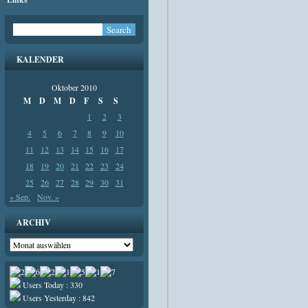
KALENDER
Oktober 2010
M
D
M
D
F
S
S
1
2
3
4
5
6
7
8
9
10
11
12
13
14
15
16
17
18
19
20
21
22
23
24
25
26
27
28
29
30
31
« Sep.
Nov. »
ARCHIV
Archiv
Users Today : 330
Users Yesterday : 842