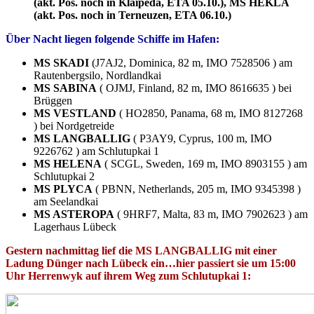
(akt. Pos. noch in Klaipeda, ETA 05.10.), MS HEKLA
(akt. Pos. noch in Terneuzen, ETA 06.10.)
Über Nacht liegen folgende Schiffe im Hafen:
MS SKADI
(J7AJ2, Dominica, 82 m, IMO 7528506 ) am
Rautenbergsilo, Nordlandkai
MS SABINA
( OJMJ, Finland, 82 m, IMO 8616635 ) bei
Brüggen
MS VESTLAND
( HO2850, Panama, 68 m, IMO 8127268
) bei Nordgetreide
MS LANGBALLIG
( P3AY9, Cyprus, 100 m, IMO
9226762 ) am Schlutupkai 1
MS HELENA
( SCGL, Sweden, 169 m, IMO 8903155 ) am
Schlutupkai 2
MS PLYCA
( PBNN, Netherlands, 205 m, IMO 9345398 )
am Seelandkai
MS ASTEROPA
( 9HRF7, Malta, 83 m, IMO 7902623 ) am
Lagerhaus Lübeck
Gestern nachmittag lief die MS LANGBALLIG mit einer
Ladung Dünger nach Lübeck ein…hier passiert sie um 15:00
Uhr Herrenwyk auf ihrem Weg zum Schlutupkai 1: