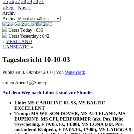
25
26
27
28
29
30
31
« Sep.
Nov. »
Archiv
Archiv
Users Today : 636
Users Yesterday : 842
«
VESTLAND
HANSEATIC
»
Tagesbericht 10-10-03
Publiziert
3. Oktober 2010
|
Von
Waterclerk
Guten Abend
Auf dem Weg nach Lübeck sind zur Stunde:
Linie: MS CAROLINE RUSS, MS BALTIC
EXCELLENT
Tramp: MS WILSON DOVER, MS ALTELAND, MS
EUPHONY, MS CFL PERFORMER (akt. Pos. Höhe
Terschelling, ETA 05.10., 14:00), MS LONA (akt. Pos.
auslaufend Klaipeda, ETA 05.10., 17:00), MS LADOGA 5