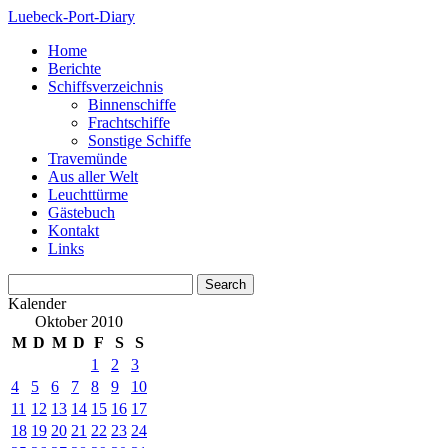
Luebeck-Port-Diary
Home
Berichte
Schiffsverzeichnis
Binnenschiffe
Frachtschiffe
Sonstige Schiffe
Travemünde
Aus aller Welt
Leuchttürme
Gästebuch
Kontakt
Links
Kalender
Oktober 2010
M
D
M
D
F
S
S
1
2
3
4
5
6
7
8
9
10
11
12
13
14
15
16
17
18
19
20
21
22
23
24