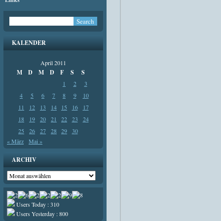
KALENDER
April 2011
M
D
M
D
F
S
S
1
2
3
4
5
6
7
8
9
10
11
12
13
14
15
16
17
18
19
20
21
22
23
24
25
26
27
28
29
30
« März
Mai »
ARCHIV
Archiv
Users Today : 310
Users Yesterday : 800