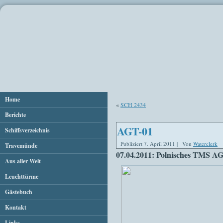
Home
«
SCH 2434
Berichte
AGT-01
Schiffsverzeichnis
Publiziert
7. April 2011
|
Von
Waterclerk
Travemünde
07.04.2011: Polnisches TMS AG
Aus aller Welt
Leuchttürme
Gästebuch
Kontakt
Links