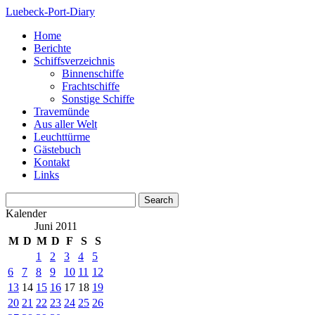
Luebeck-Port-Diary
Home
Berichte
Schiffsverzeichnis
Binnenschiffe
Frachtschiffe
Sonstige Schiffe
Travemünde
Aus aller Welt
Leuchttürme
Gästebuch
Kontakt
Links
Kalender
Juni 2011
M
D
M
D
F
S
S
1
2
3
4
5
6
7
8
9
10
11
12
13
14
15
16
17
18
19
20
21
22
23
24
25
26