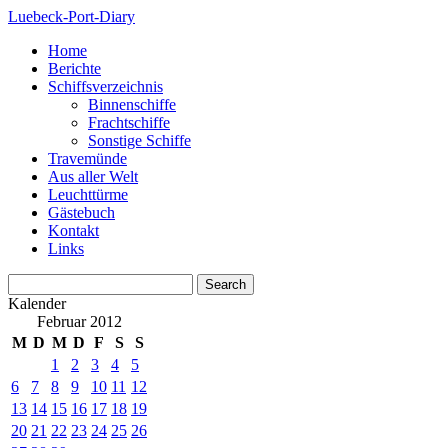
Luebeck-Port-Diary
Home
Berichte
Schiffsverzeichnis
Binnenschiffe
Frachtschiffe
Sonstige Schiffe
Travemünde
Aus aller Welt
Leuchttürme
Gästebuch
Kontakt
Links
Kalender
Februar 2012
M
D
M
D
F
S
S
1
2
3
4
5
6
7
8
9
10
11
12
13
14
15
16
17
18
19
20
21
22
23
24
25
26