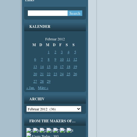
KALENDER
Februar 2012
M
D
M
D
F
S
S
1
2
3
4
5
6
7
8
9
10
11
12
13
14
15
16
17
18
19
20
21
22
23
24
25
26
27
28
29
« Jan.
März »
ARCHIV
Archiv
FROM THE MAKERS OF…
Users Today : 393