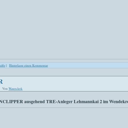
iffe
|
Hinterlasse einen Kommentar
R
|
Von
Waterclerk
NNCLIPPER ausgehend TRE-Anleger Lehmannkai 2 im Wendekre