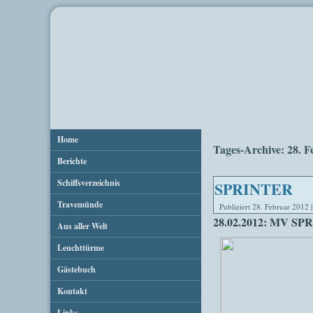
Home
Tages-Archive:
28. F
Berichte
Schiffsverzeichnis
SPRINTER
Travemünde
Publiziert
28. Februar 2012
28.02.2012: MV SPR
Aus aller Welt
Leuchttürme
Gästebuch
Kontakt
Links