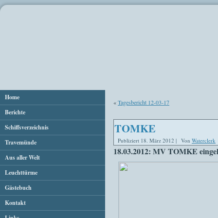
Home
«
Tagesbericht 12-03-17
Berichte
TOMKE
Schiffsverzeichnis
Publiziert
18. März 2012
|
Von
Waterclerk
Travemünde
18.03.2012: MV TOMKE eingehe
Aus aller Welt
Leuchttürme
Gästebuch
Kontakt
Links