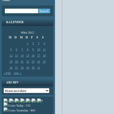
KALENDER
März 2012
M
D
M
D
F
S
S
1
2
3
4
5
6
7
8
9
10
11
12
13
14
15
16
17
18
19
20
21
22
23
24
25
26
27
28
29
30
31
« Feb.
Apr. »
ARCHIV
Archiv
Users Today : 532
Users Yesterday : 800