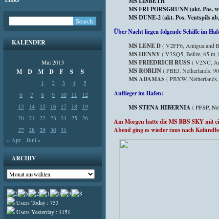
MS LISBETH
MS FRI PORSGRUNN (akt. Pos. weit
MS DUNE-2 (akt. Pos. Ventspils ab,
Über Nacht liegen folgende Schiffe im Haf
KALENDER
MS LENE D
( V2FF6, Antigua and B
MS HENNY
( V3SQ5, Belize, 65 m,
Mai 2013
MS FRIEDRICH RUSS
( V2NC, Ant
MS ROBIJN
( PBEJ, Netherlands, 9
M
D
M
D
F
S
S
MS ADAMAS
( PBXW, Netherlands, 
1
2
3
4
5
Auflieger im Hafen:
6
7
8
9
10
11
12
13
14
15
16
17
18
19
MS STENA HIBERNIA
( PFSP, Ne
20
21
22
23
24
25
26
Am Morgen hatte die MS BBS SKY mit ei
27
28
29
30
31
Abend ging es wieder raus nach Kalundb
« Apr.
Juni »
ARCHIV
Archiv
Users Today : 753
Users Yesterday : 1151