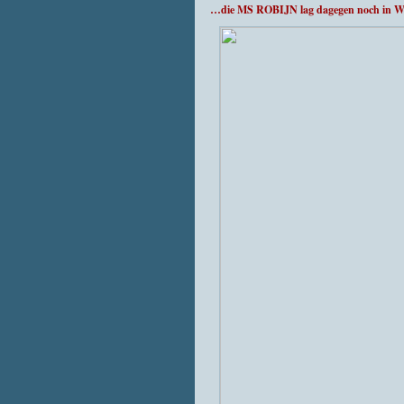
…die MS ROBIJN lag dagegen noch in W