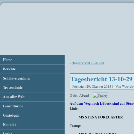
Home
«
Tagesbericht 13-10-28
Berichte
Tagesbericht 13-10-29
Schiffsverzeichnis
Publiziert
29. Oktober 2013
|
Von
Watercle
Travemünde
Guten Abend
Aus aller Welt
Auf dem Weg nach Lübeck sind zur Stun
Leuchttürme
Linie:
Gästebuch
MS STENA FORECASTER
Kontakt
Tramp:
Links