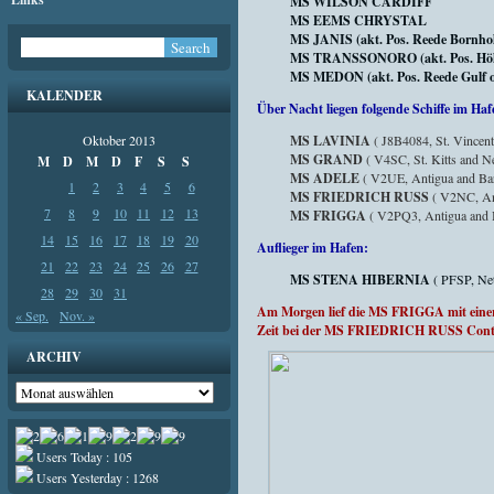
MS WILSON CARDIFF
MS EEMS CHRYSTAL
MS JANIS (akt. Pos. Reede Bornhol
MS TRANSSONORO (akt. Pos. Höhe
MS MEDON (akt. Pos. Reede Gulf of
KALENDER
Über Nacht liegen folgende Schiffe im Haf
Oktober 2013
MS LAVINIA
( J8B4084, St. Vincen
MS GRAND
( V4SC, St. Kitts and N
M
D
M
D
F
S
S
MS ADELE
( V2UE, Antigua and Ba
1
2
3
4
5
6
MS FRIEDRICH RUSS
( V2NC, Ant
7
8
9
10
11
12
13
MS FRIGGA
( V2PQ3, Antigua and 
14
15
16
17
18
19
20
Auflieger im Hafen:
21
22
23
24
25
26
27
MS STENA HIBERNIA
( PFSP, Ne
28
29
30
31
Am Morgen lief die MS FRIGGA mit einer
« Sep.
Nov. »
Zeit bei der MS FRIEDRICH RUSS Contai
ARCHIV
Archiv
Users Today : 105
Users Yesterday : 1268