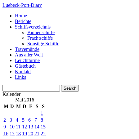
Luebeck-Port-Diary
Home
Berichte
Schiffsverzeichnis
Binnenschiffe
Frachtschiffe
Sonstige Schiffe
Travemünde
Aus aller Welt
Leuchttürme
Gästebuch
Kontakt
Links
Kalender
Mai 2016
M
D
M
D
F
S
S
1
2
3
4
5
6
7
8
9
10
11
12
13
14
15
16
17
18
19
20
21
22