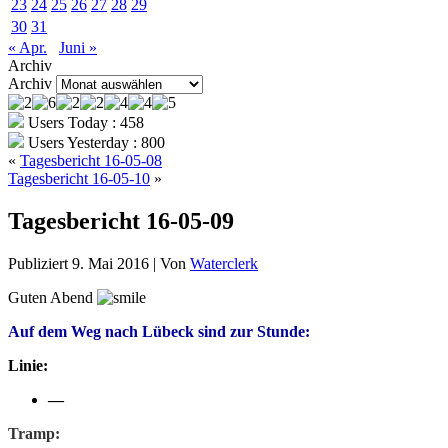
23
24
25
26
27
28
29
30
31
« Apr.
Juni »
Archiv
Archiv
Users Today : 458
Users Yesterday : 800
«
Tagesbericht 16-05-08
Tagesbericht 16-05-10
»
Tagesbericht 16-05-09
Publiziert
9. Mai 2016
|
Von
Waterclerk
Guten Abend
Auf dem Weg nach Lübeck sind zur Stunde:
Linie:
—
Tramp: