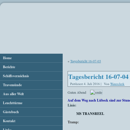
Home
«
Tagesbericht 16-07-03
Berichte
Tagesbericht 16-07-04
Schiffsverzeichnis
Publiziert
4. Juli 2016
|
Von
Waterclerk
Travemünde
Guten Abend
Aus aller Welt
Auf dem Weg nach Lübeck sind zur Stun
Leuchttürme
Linie:
Gästebuch
MS TRANSREEL
Kontakt
Tramp:
Links