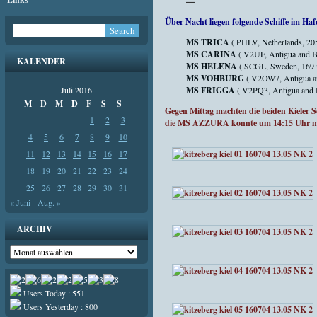
—
Über Nacht liegen folgende Schiffe im Haf
MS TRICA
( PHLV, Netherlands, 20
MS CARINA
( V2UF, Antigua and B
KALENDER
MS HELENA
( SCGL, Sweden, 169 m
MS VOHBURG
( V2OW7, Antigua a
Juli 2016
MS FRIGGA
( V2PQ3, Antigua and 
M
D
M
D
F
S
S
Gegen Mittag machten die beiden Kiel
1
2
3
die MS AZZURA konnte um 14:15 Uhr mit 
4
5
6
7
8
9
10
11
12
13
14
15
16
17
18
19
20
21
22
23
24
25
26
27
28
29
30
31
« Juni
Aug. »
ARCHIV
Archiv
Users Today : 551
Users Yesterday : 800