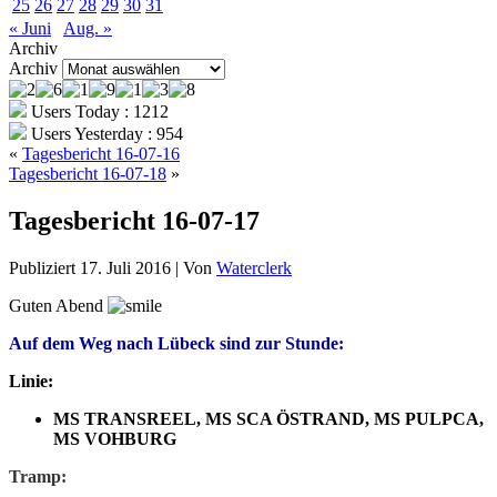
25
26
27
28
29
30
31
« Juni
Aug. »
Archiv
Archiv
Users Today : 1212
Users Yesterday : 954
«
Tagesbericht 16-07-16
Tagesbericht 16-07-18
»
Tagesbericht 16-07-17
Publiziert
17. Juli 2016
|
Von
Waterclerk
Guten Abend
Auf dem Weg nach Lübeck sind zur Stunde:
Linie:
MS TRANSREEL, MS SCA ÖSTRAND, MS PULPCA,
MS VOHBURG
Tramp: