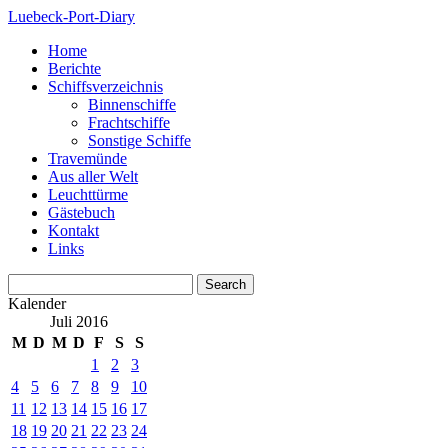
Luebeck-Port-Diary
Home
Berichte
Schiffsverzeichnis
Binnenschiffe
Frachtschiffe
Sonstige Schiffe
Travemünde
Aus aller Welt
Leuchttürme
Gästebuch
Kontakt
Links
Kalender
Juli 2016
M
D
M
D
F
S
S
1
2
3
4
5
6
7
8
9
10
11
12
13
14
15
16
17
18
19
20
21
22
23
24