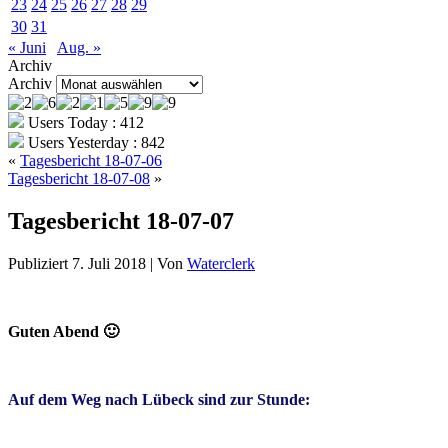
23
24
25
26
27
28
29
30
31
« Juni
Aug. »
Archiv
Archiv
Users Today : 412
Users Yesterday : 842
«
Tagesbericht 18-07-06
Tagesbericht 18-07-08
»
Tagesbericht 18-07-07
Publiziert
7. Juli 2018
|
Von
Waterclerk
Guten Abend 🙂
Auf dem Weg nach Lübeck sind zur Stunde: