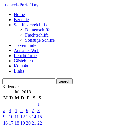
Luebeck-Port-Diary
Home
Berichte
Schiffsverzeichnis
Binnenschiffe
Frachtschiffe
Sonstige Schiffe
Travemünde
Aus aller Welt
Leuchttürme
Gästebuch
Kontakt
Links
Kalender
Juli 2018
M
D
M
D
F
S
S
1
2
3
4
5
6
7
8
9
10
11
12
13
14
15
16
17
18
19
20
21
22