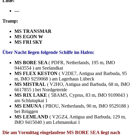
Linie:
—
Tramp:
MS TRANSMAR
MS EGON W
MS FRI SKY
Über Nacht liegen folgende Schiffe im Hafen:
MS BORE SEA
( PDFR, Netherlands, 195 m, IMO
9443554 ) am Seelandkai
MS FLEX KESTON
( V2DE7, Antigua and Barbuda, 95
m, IMO 9259068 ) am Lagerhaus Lübeck
MS MISTRAL
( V2HO, Antigua and Barbuda, 68 m, IMO
6617855 ) bei Nordgetreide
MS RIX LAKE
( 5BAM5, Cyprus, 83 m, IMO 9109043 )
am Schlutupkai 1
MS EMUNA
( PBOU, Netherlands, 90 m, IMO 9529188 )
bei Brüggen
MS LEMLAND
( V2GZ4, Antigua and Barbuda, 129 m,
IMO 9415040 ) am Lehmannkai 1
Die am Vormittag eingelaufene MS BORE SEA liegt nach