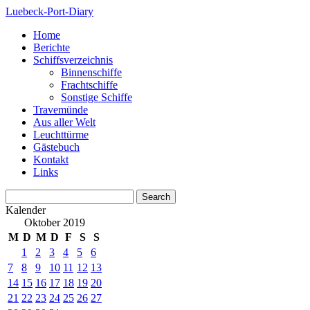
Luebeck-Port-Diary
Home
Berichte
Schiffsverzeichnis
Binnenschiffe
Frachtschiffe
Sonstige Schiffe
Travemünde
Aus aller Welt
Leuchttürme
Gästebuch
Kontakt
Links
Kalender
Oktober 2019
M
D
M
D
F
S
S
1
2
3
4
5
6
7
8
9
10
11
12
13
14
15
16
17
18
19
20
21
22
23
24
25
26
27