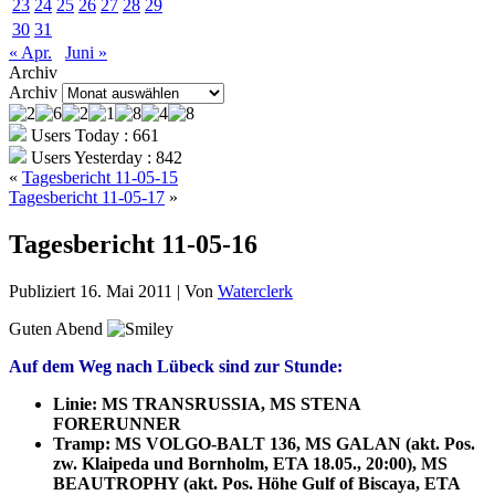
23
24
25
26
27
28
29
30
31
« Apr.
Juni »
Archiv
Archiv
Users Today : 661
Users Yesterday : 842
«
Tagesbericht 11-05-15
Tagesbericht 11-05-17
»
Tagesbericht 11-05-16
Publiziert
16. Mai 2011
|
Von
Waterclerk
Guten Abend
Auf dem Weg nach Lübeck sind zur Stunde:
Linie: MS TRANSRUSSIA, MS STENA
FORERUNNER
Tramp:
MS VOLGO-BALT 136, MS GALAN (akt. Pos.
zw. Klaipeda und Bornholm, ETA 18.05., 20:00), MS
BEAUTROPHY (akt. Pos. Höhe Gulf of Biscaya, ETA