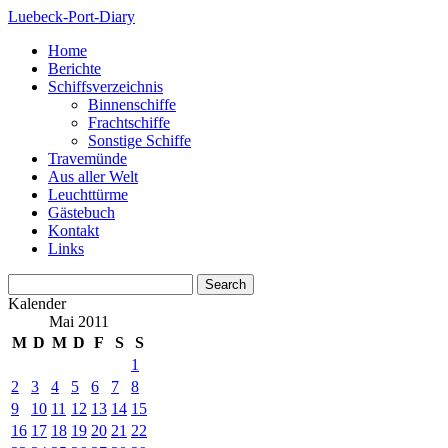
Luebeck-Port-Diary
Home
Berichte
Schiffsverzeichnis
Binnenschiffe
Frachtschiffe
Sonstige Schiffe
Travemünde
Aus aller Welt
Leuchttürme
Gästebuch
Kontakt
Links
Kalender
Mai 2011
M
D
M
D
F
S
S
1
2
3
4
5
6
7
8
9
10
11
12
13
14
15
16
17
18
19
20
21
22