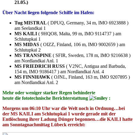
21.05.)
Über
Nacht liegen folgende Schiffe im Hafen:
Tug MISTRAL
( DPUQ, Germany, 34 m, IMO 6923888 )
am Seelandkai 1
MS KAILI
( 9HQO8, Malta, 99 m, IMO 9114737 ) am
Schlutupkai 1
MS MIDAS
( OIZZ, Finland, 106 m, IMO 9002659 ) am
Schlutupkai 2
MS TRANSPINE
( SFIR, Sweden, 178 m, IMO 9216638 )
am Nordlandkai Anl. 1
MS FRIEDRICH RUSS
( V2NC, Antigua and Barbuda,
154 m, IMO 9186417 ) am Nordlandkai Anl. 4
MS FINNHAWK
( OJNL, Finland, 163 m, IMO 9207895 )
am Nordlandkai Anl. 2
Mehr oder weniger starker Regen behinderte
heute die fototechnische Berichterstattung
:
Morgens um 06:10 Uhr war die Welt noch in Ordnung…bei
der MS KAILI am Schlutupkai 1 wurde gerade mit der
Entlöschung ihrer Ladung Dünger begonnen…die KAILI hatte
am Sonntagnachmittag Lübeck erreicht: