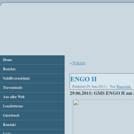
Home
«
TUKAN
Berichte
ENGO II
Schiffsverzeichnis
Publiziert
29. Juni 2011
|
Von
Waterclerk
Travemünde
29.06.2011: GMS ENGO II am 
Aus aller Welt
Leuchttürme
Gästebuch
Kontakt
Links