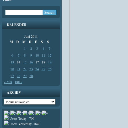
KALENDER
Juni 2011
M
D
M
D
F
S
S
1
2
3
4
5
6
7
8
9
10
11
12
13
14
15
16
17
18
19
20
21
22
23
24
25
26
27
28
29
30
« Mai
Juli »
ARCHIV
Archiv
Users Today : 709
Users Yesterday : 842